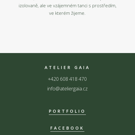
izolovaně, ale ve vzájemném tanci s prostředím,
ve kterém žijeme.
ATELIER GAIA
+420 608 418 470
info@ateliergaia.cz
PORTFOLIO
FACEBOOK