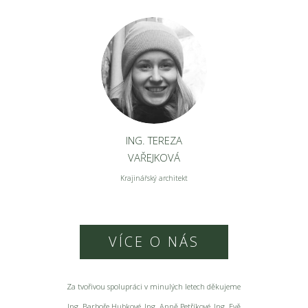
ING. TEREZA
VAŘEJKOVÁ
Krajinářský architekt
VÍCE O NÁS
Za tvořivou spolupráci v minulých letech děkujeme
Ing. Barboře Hubkové, Ing. Anně Petříkové, Ing. Evě