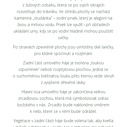
z žulových odseku, která se po svých okrajích
rozvolňuje do trávníku. Ve středu plochy se nachází
kamenná „studánka“ – vodní prvek, který je alegorií na
živou a mrtvou vodu. Prvek lze využít i při obřadech
ukládání urny, kdy se po vodní hladině mohou pouštět
svíčky.
Po stranách zpevněné plochy jsou umístěny dvě lavičky,
pro klidné spočinutí a rozjímání.
Zadní část urnového háje je tvořena „loukou
vzpomínek“ neboli rozptylovou plochou. Jedná se
o suchomilnou květnatou louku přes kterou vede okruh
z vyvýšené dřevěné lávky.
Hlavní osa urnového háje je zakončena velkou
zrcadlovou sochou, která má symbolizovat odraz
božského v nás. Zrcadlo bude nakloněno směrem
k nebi, které se v něm bude odrážet.
Vegetace v zadní části háje bude volena tak, aby kvetla