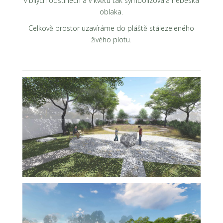
v bílých odstínech a v květu tak symbolizovala nebeská
oblaka.
Celkově prostor uzavíráme do pláště stálezeleného
živého plotu.