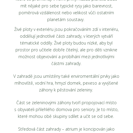
mít nějaké pro sebe typické rysy jako barevnost,
poměrová vzdálenost nebo velikost vůči ostatním
planetám soustavy.
Živé ploty v exteriéru jsou pokračováním zdí v interiéru,
oddělují jednotlivé části zahrady, v kterých vytváří
tématické oddíly. Živé ploty budou nízké, aby byl
prostor pro učitele dobře čitelný, ale pro děti vznikne
možnost objevování a probíhání mezi jednotlivými
částmi zahrady.
V zahradě jsou umístěny také enviromentální prvky jako
mlhoviště, vodní hra, hmyzí domek, pexeso a vyvýšené
záhony k pěstování zeleniny.
Část se zeleninovými záhony tvoří propojovací místo
s obyvateli přilehlého domova pro seniory. Je to místo,
které mohou obě skupiny sdílet a učit se od sebe.
Středová část zahrady – atrium je koncipován jako