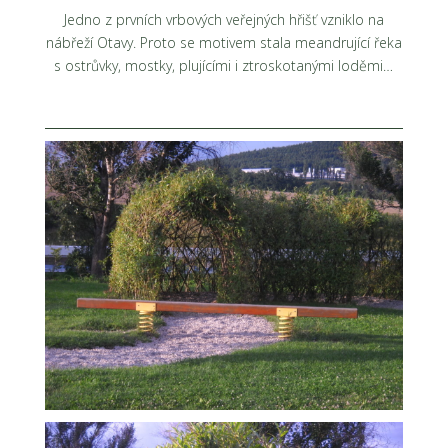
Jedno z prvních vrbových veřejných hřišť vzniklo na
nábřeží Otavy. Proto se motivem stala meandrující řeka
s ostrůvky, mostky, plujícími i ztroskotanými loděmi…